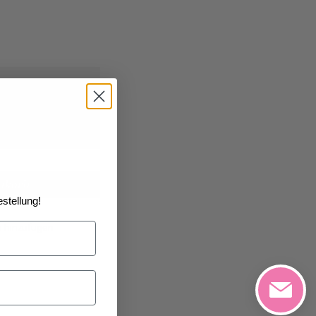
026
geliefert
nkorb
stellung!
e hinzufügen