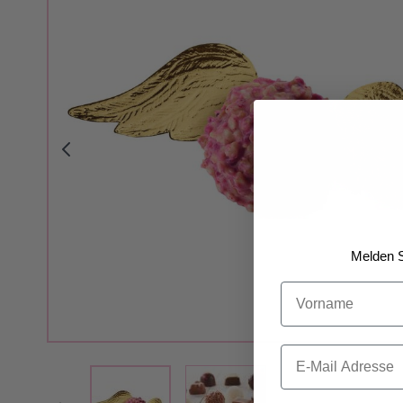
Melden S
Vorname
Email
View larger image
View larger image