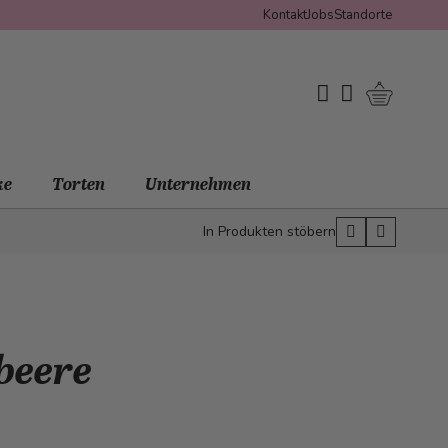
Kontakt
Jobs
Standorte
Warenko
My Wishlist
Mein Konto
ke
Torten
Unternehmen
In Produkten stöbern
beere