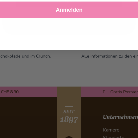
Akzeptieren
Anmelden
Ablehnen
Einstellungen anpassen
 Schokolade und im Crunch.
Alle Informationen zu den ei
 CHF 8.90
Gratis Postve
SEIT
Unternehme
1897
Karriere
Standorte