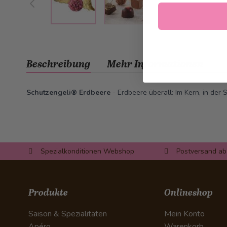
Beschreibung
Mehr Informationen
Schutzengeli® Erdbeere
- Erdbeere überall: Im Kern, in der
Spezialkonditionen Webshop
Postversand ab
Produkte
Onlineshop
Saison & Spezialitäten
Mein Konto
Apéro
Warenkorb