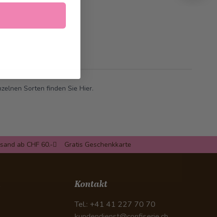
nzelnen Sorten finden Sie
Hier
.
rsand ab CHF 60.-
Gratis Geschenkkarte
n
Kontakt
Tel.: +41 41 227 70 70
kundendienst@confiserie.ch