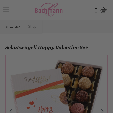
Direkt zum Inhalt
Ware
Suchen
zurück
Shop
Schutzengeli Happy Valentine 8er
Main image
Click to view image in fullscreen