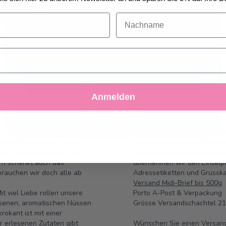
Ihre Erfahrung zu erweitern. Wenn Sie die unten
aufgeführten optionalen Cookies nicht akzeptieren,
Nachname
kann Ihr Erlebnis beeinträchtigt werden. Wenn Sie
mehr wissen möchten, lesen Sie bitte die
Cookie-
Richtlinie
Akzeptieren
Schutzengeln. Und wir als F
Anmelden
Ablehnen
Einstellungen anpassen
er Pralinécrème, umhüllt von
zurückgeben. Lassen Sie uns
Versandkosten sparen
Die 8er Schutzengeli Verpack
dern vermitteln auch ganz
entfallen die hohen Paketkos
ganz einfach «Danke». Somit
Sendungsnummer haben und 
ern schenkt auch das
übernehmen wir den Einzelpo
brauchen wir doch alle ab
Adressetiketten und Grusska
Versand Midi-Brief bis 500g
t viel Liebe rollen unsere
Porto A-Post & Verpacku
esenen, aromatischen Nüssen
Grösse Versandschachtel 
okant ist mit einer
r erlesenen Zutaten gibt
Wünschen Sie einen Versand al