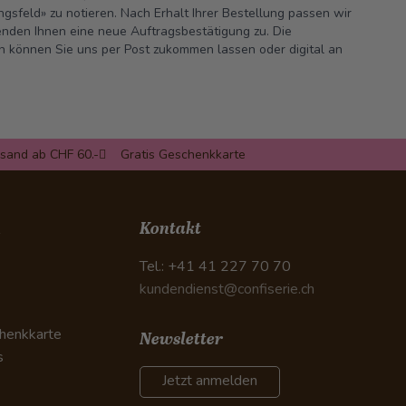
gsfeld» zu notieren. Nach Erhalt Ihrer Bestellung passen wir
nden Ihnen eine neue Auftragsbestätigung zu. Die
n können Sie uns per Post zukommen lassen oder digital an
rsand ab CHF 60.-
Gratis Geschenkkarte
n
Kontakt
Tel.: +41 41 227 70 70
kundendienst@confiserie.ch
henkkarte
Newsletter
s
Jetzt anmelden