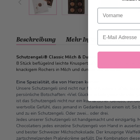
Vorname
Email
Beschreibung
Mehr Informationen
Schutzengeli® Classic Milch & Dunkel
8 Stück beflügelnd leichte Knuspertruffes mit zartschmelzend
knackigem Rochers in Milch und dunkler Schokolade.
Eine Spezialität, die von Herzen kommt
Unsere Schutzengeli sind nicht nur feine Knuspertruffes, son
persönliche Botschaften: «Viel Glück!», «Bleib gesund!» oder 
ist das Schutzengeli nicht nur ein kulinarischer Genuss, sond
wertvolle Gefühl, dass jemand in Gedanken bei einem ist. So 
und zu ein Schutzengeli. Oder zwei… oder drei.
Jedes unserer Schutzengeli ist handgemacht und einzigartig. Mi
Chocolatiers jedes einzelne Schutzengeli von Hand in auserl
und bester Schweizer Milchschokolade. Der knusprige Waffelkr
zartschmelzenden Pralinécrème gefüllt. Die Kombination diese