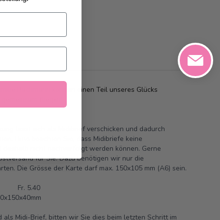
amilie Bachmann können einen Teil unseres Glücks
 gemeinsam fliegen!
ung lässt sich als Midibrief verschicken und dadurch
ten. Bitte beachten Sie, dass Midibriefe keine
deshalb nicht nachverfolgt werden können. Gerne
stversand für Sie. Dazu benötigen wir nur die
rten. Die Grösse der Karte darf max. 150x105 mm (A6) sein.
ng Fr. 5.40
210x150x40mm
s Midi-Brief, bitten wir Sie dies beim letzten Schritt im