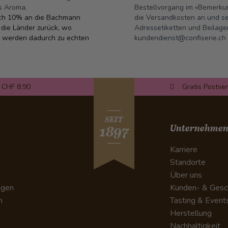
s Aroma.
Bestellvorgang im «Bemerkun
ich 10% an die Bachmann
die Versandkosten an und se
 die Länder zurück, wo
Adressetiketten und Beilage
werden dadurch zu echten
kundendienst@confiserie.ch
 CHF 8.90
Gratis Postve
SEIT
Unternehme
1897
Karriere
Standorte
Über uns
ngen
Kunden- & Gesc
n
Tasting & Event
Herstellung
Nachhaltigkeit