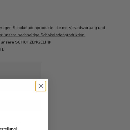
rtigen Schokoladenprodukte, die mit Verantwortung und
er unsere nachhaltige
Schokoladenproduktion.
er unsere SCHUTZENGELI ®
TE
6
geliefert werden
nkorb
e hinzufügen
stellung!