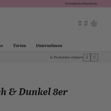
Kontakt
Jobs
Standorte
Warenko
My Wishlist
Mein Konto
ke
Torten
Unternehmen
In Produkten stöbern
ch & Dunkel 8er