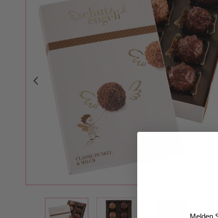
View larger image
View larger i
View larger image
Melden S