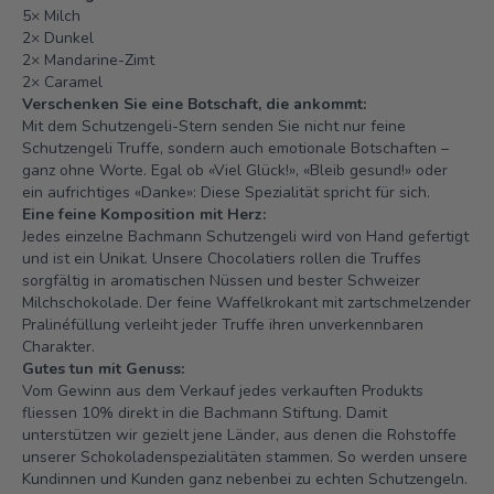
5× Milch
2× Dunkel
2× Mandarine-Zimt
2× Caramel
Verschenken Sie eine Botschaft, die ankommt:
Mit dem Schutzengeli-Stern senden Sie nicht nur feine
Schutzengeli Truffe, sondern auch emotionale Botschaften –
ganz ohne Worte. Egal ob «Viel Glück!», «Bleib gesund!» oder
ein aufrichtiges «Danke»: Diese Spezialität spricht für sich.
Eine feine Komposition mit Herz:
Jedes einzelne Bachmann Schutzengeli wird von Hand gefertigt
und ist ein Unikat. Unsere Chocolatiers rollen die Truffes
sorgfältig in aromatischen Nüssen und bester Schweizer
Milchschokolade. Der feine Waffelkrokant mit zartschmelzender
Pralinéfüllung verleiht jeder Truffe ihren unverkennbaren
Charakter.
Gutes tun mit Genuss:
Vom Gewinn aus dem Verkauf jedes verkauften Produkts
fliessen 10% direkt in die
Bachmann Stiftung
. Damit
unterstützen wir gezielt jene Länder, aus denen die Rohstoffe
unserer Schokoladenspezialitäten stammen. So werden unsere
Kundinnen und Kunden ganz nebenbei zu echten Schutzengeln.