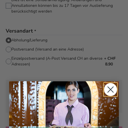
Annullationen können bis zu 17 Tagen vor Auslieferung
berücksichtigt werden
Versandart
*
Abholung/Lieferung
Postversand (Versand an eine Adresse)
Einzelpostversand (A-Post Versand CH an diverse
+
CHF
Adressen)
8.90
Abholung ab
Dienstag, 10.11.2026
Kann frühstens ab
Dienstag, 10.11.2026
geliefert werden