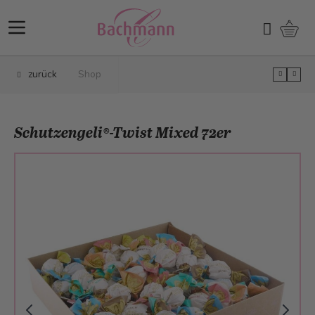
Direkt zum Inhalt
Ware
Suchen
zurück
Shop
Schutzengeli®-Twist Mixed 72er
Main image
Click to view image in fullscreen