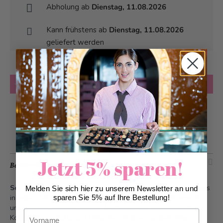
Abholung ab
Dienstag, 11.08.2026
Kann frühstens ab
Dienstag, 11.08.2026
geliefert werden
Anzahl
in den Warenkorb
Zur Wunschliste hinzufügen
Jetzt 5% sparen!
Beschreibung
Schutzengeli-Twist Mixed 72er B2B -
Ein himmlischer Genuss
Melden Sie sich hier zu unserem Newsletter an und
in sieben Variationen: Das Schutzengeli-Twist Mixed vereint
sparen Sie 5% auf Ihre Bestellung!
unsere beliebtesten Sorten – Milch, Dunkel, Caramel, Erdbeer,
Vorname
Kokos, Stracciatella und Pistache – in einer zauberhaften