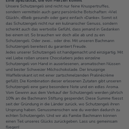
Eine Spezialität, die von Herzen kommt
Unsere Schutzengeli sind nicht nur feine Knuspertruffes,
sondern vermitteln auch ganz persönliche Botschaften: «Viel
Glück!», «Bleib gesund!» oder ganz einfach «Danke». Somit ist
das Schutzengeli nicht nur ein kulinarischer Genuss, sondern
schenkt auch das wertvolle Gefühl, dass jemand in Gedanken
bei einem ist. So brauchen wir doch alle ab und zu ein
Schutzengeli. Oder zwei… oder drei. Mit unseren Bachmann
Schutzengeli bereitest du garantiert Freude.
Jedes unserer Schutzengeli ist handgemacht und einzigartig. Mit
viel Liebe rollen unsere Chocolatiers jedes einzelne
Schutzengeli von Hand in auserlesenen, aromatischen Nüssen
und bester Schweizer Milchschokolade. Der knusprige
Waffelkrokant ist mit einer zartschmelzenden Pralinécrème
gefüllt. Die Kombination dieser erlesenen Zutaten gibt unseren
Schutzengeli eine ganz besondere Note und ein edles Aroma.
Vom Gewinn aus dem Verkauf der Schutzengeli werden jährlich
10% an die Bachmann Stiftung gespendet. Diese Summe fliesst
seit der Gründung in die Länder zurück, wo Schutzengeli ihren
Ursprung haben. Genussmenschen wie du werden dadurch zu
echten Schutzengeln. Und wir als Familie Bachmann können
einen Teil unseres Glücks zurückgeben. Lass uns gemeinsam
fliegen!