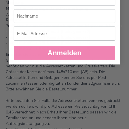
Mischung.
Mindestbestellmenge da Extraanfertigung
Nachname
72 Stück
Rabatte
Profitieren Sie bei Onlinebestellungen von folgenden Rabatten:
Email
- ab CHF 1000 → 2 % Rabatt (Code: genuss2)
- ab CHF 2000 → 4 % Rabatt (Code: genuss4)
- ab CHF 4000 → 6 % Rabatt (Code: genuss6)
- ab CHF 8000 → 8 % Rabatt (Code: genuss8)
Anmelden
Einzelpostversand
Gerne übernehmen wir den Einzelpostversand für Sie. Dazu
benötigen wir nur die Adressetiketten und Grusskarten. Die
Grösse der Karte darf max. 148x210 mm (A5) sein. Die
Adressetiketten und Beilagen können Sie uns per Post
zukommen lassen oder digital an
kundendienst@confiserie.ch
.
Bitte erwähnen Sie die Bestellnummer.
Bitte beachten Sie: Falls die Adressetiketten von uns gedruckt
werden dürfen, wird pro Adresse ein Preiszuschlag von CHF
0.45 verrechnet. Nach Erhalt Ihrer Bestellung passen wir die
Totalkosten an und senden Ihnen eine neue
Auftragsbestätigung zu.