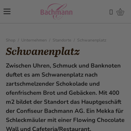
Direkt zum Inhalt
Ware
Suchen
Shop
/
Unternehmen
/
Standorte
/
Schwanenplatz
Schwanenplatz
Zwischen Uhren, Schmuck und Banknoten
duftet es am Schwanenplatz nach
zartschmelzender Schokolade und
ofenfrischem Brot und Gebäcken. Mit 400
m2 bildet der Standort das Hauptgeschäft
der Confiseur Bachmann AG. Ein Mekka für
Schleckmäuler mit einer Flowing Chocolate
Wall und Cafeteria/Restaurant.