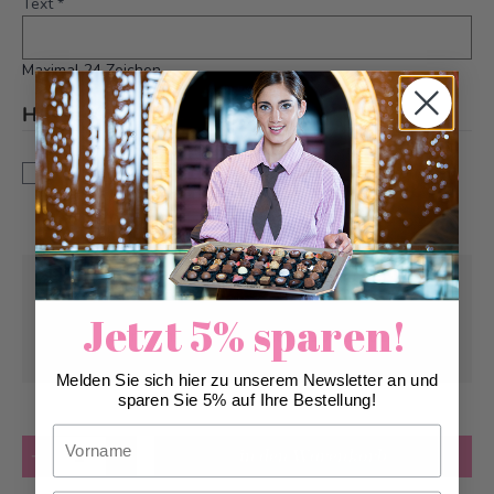
Text
*
Maximal 24 Zeichen
Hinweis
*
Dies ist eine Sonderanfertigung. Änderungen und
Annullationen können bis zu 5 Tagen vor Auslieferung
berücksichtigt werden.
Abholung ab
Montag, 10.08.2026
Jetzt 5% sparen!
Kann frühstens ab
Montag, 10.08.2026
geliefert werden
Melden Sie sich hier zu unserem Newsletter an und
sparen Sie 5% auf Ihre Bestellung!
Vorname
Anzahl
in den Warenkorb