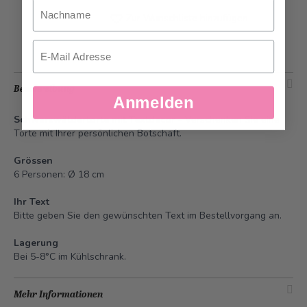
Nachname
Zur Wunschliste hinzufügen
Email
Beschreibung
Anmelden
Schwarzwäldertorte mit Textdecor
- Verschenken Sie eine
Torte mit Ihrer persönlichen Botschaft.
Grössen
6 Personen: Ø 18 cm
Ihr Text
Bitte geben Sie den gewünschten Text im Bestellvorgang an.
Lagerung
Bei 5-8°C im Kühlschrank.
Mehr Informationen