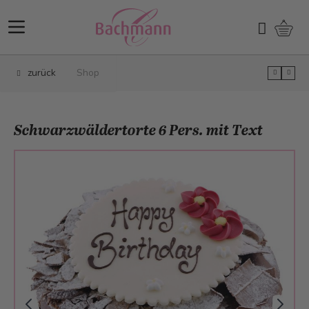
Direkt zum Inhalt
Ware
Suchen
zurück
Shop
Schwarzwäldertorte 6 Pers. mit Text
Main image
Click to view image in fullscreen