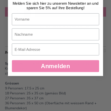
Melden Sie sich hier zu unserem Newsletter an und
sparen Sie 5% auf Ihre Bestellung!
Anzahl
in den Warenkorb
Vorname
Zur Wunschliste hinzufügen
Nachname
Email
Beschreibung
Sparkässeli-Torte Minnie
- Die perfekte Torte für Ihren
Anmelden
Kindergeburtstag. Die Geburtstagstorte bringt jedes Kind zum
strahlen.
Grössen
9 Personen: 17,5 x 25 cm
18 Personen: 25 x 35 cm (gemäss Bild)
27 Personen: 35 x 37 cm
36 Personen: 35 x 50 cm (Oberfläche mit weissem Rand +
Blumendekor)