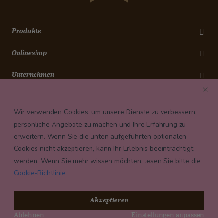
Produkte
Onlineshop
Unternehmen
Kontakt
Wir verwenden Cookies, um unsere Dienste zu verbessern,
Newsletter
persönliche Angebote zu machen und Ihre Erfahrung zu
erweitern. Wenn Sie die unten aufgeführten optionalen
Payment conditions
Cookies nicht akzeptieren, kann Ihr Erlebnis beeinträchtigt
werden. Wenn Sie mehr wissen möchten, lesen Sie bitte die
Cookie-Richtlinie
© 2026 Confiserie Bachmann, Luzern
Akzeptieren
Impressum
Ablehnen
Einstellungen anpassen