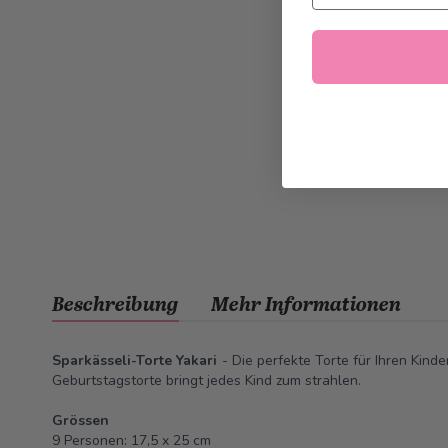
Beschreibung
Mehr Informationen
Sparkässeli-Torte Yakari
- Die perfekte Torte für Ihren Kinde
Geburtstagstorte bringt jedes Kind zum strahlen.
Grössen
9 Personen: 17,5 x 25 cm