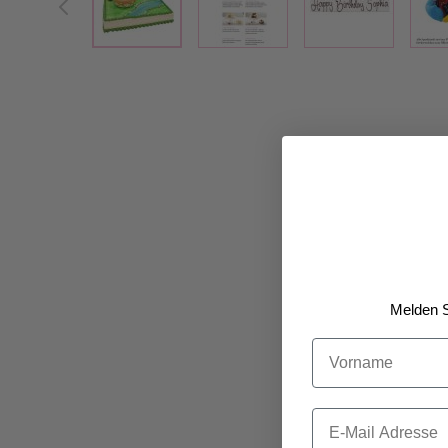
Melden S
Vorname
Email