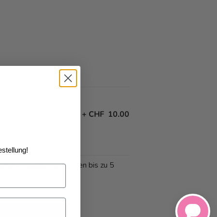
+
CHF 10.00
stellung!
 und Annullationen können bis zu 5
n.