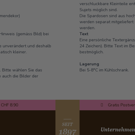
verschluckbare Kleinteile en
Sujets möglich sind.
umendekor)
Die Spardosen sind aus hochw
werden separat mitgeliefert 
werden.
Hinweis (gemäss Bild) bei
Text
Eine persönliche Textergänzu
se unverändert und deshalb
24 Zeichen). Bitte Text im B
tisch kleiner.
bestmöglich.
Lagerung
. Bitte wählen Sie das
Bei 5-8°C im Kühlschrank.
auch die Bilder der
 CHF 8.90
Gratis Postve
SEIT
Unternehme
1897