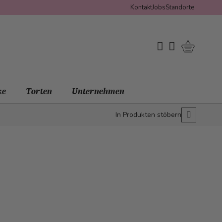
Kontakt
Jobs
Standorte
Warenko
My Wishlist
Mein Konto
ke
Torten
Unternehmen
In Produkten stöbern