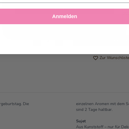
Abholung ab
Samstag, 08.08.2026
Akzeptieren
Kann frühstens ab
Samstag, 08.08.20
Anmelden
Ablehnen
Einstellungen anpassen
werden
Anzahl
in den Ware
Zur Wunschlist
rgeburtstag. Die
einzelnen Aromen mit dem Sc
sind 2 Tage haltbar.
Sujet
Aus Kunststoff – nur für De