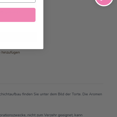
26
geliefert
nkorb
e hinzufügen
hichtaufbau finden Sie unter dem Bild der Torte. Die Aromen
korationszwecke, nicht zum Verzehr geeignet, kann