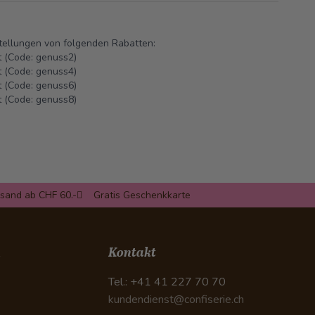
stellungen von folgenden Rabatten:
 (Code: genuss2)
 (Code: genuss4)
 (Code: genuss6)
 (Code: genuss8)
rsand ab CHF 60.-
Gratis Geschenkkarte
n
Kontakt
Tel.: +41 41 227 70 70
kundendienst@confiserie.ch