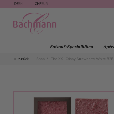
Direkt zum Inhalt
DE
EN
CHF
EUR
Saison&Spezialitäten
Apér
zurück
Shop
/
The XXL Crispy Strawberry White B2B
Main image
Click to view image in fullscreen