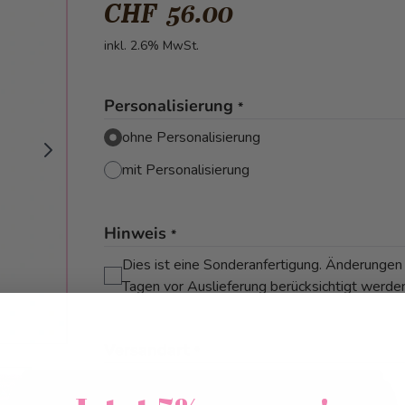
CHF 56.00
inkl. 2.6% MwSt.
Personalisierung
*
ohne Personalisierung
mit Personalisierung
Hinweis
*
Dies ist eine Sonderanfertigung. Änderungen
Tagen vor Auslieferung berücksichtigt werde
Versandart
*
mage
View larger image
Abholung/Lieferung