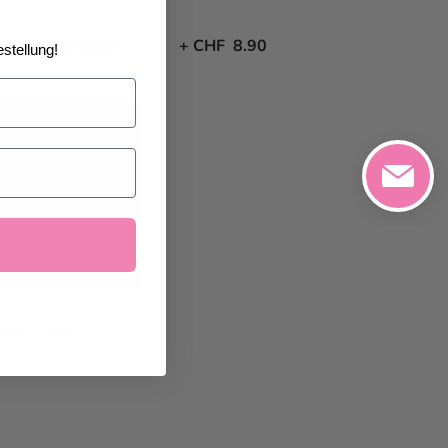
iverse Adressen)
+
CHF 8.90
stellung!
026
geliefert
nkorb
e hinzufügen