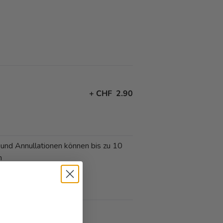
+
CHF 2.90
 und Annullationen können bis zu 10
n