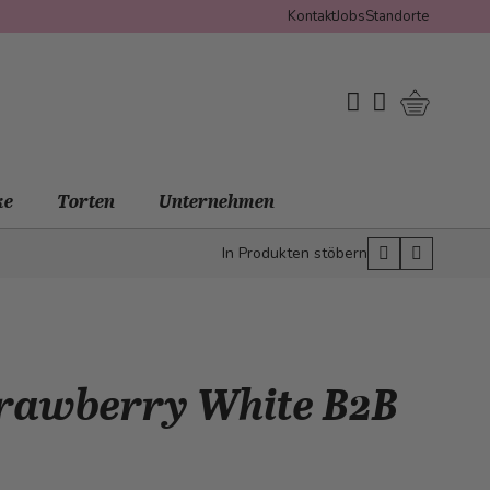
Kontakt
Jobs
Standorte
Warenko
My Wishlist
Mein Konto
ke
Torten
Unternehmen
In Produkten stöbern
trawberry White B2B