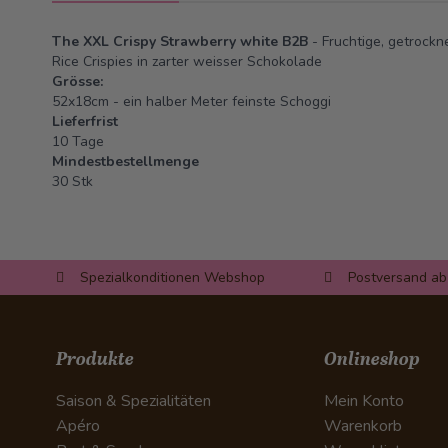
The XXL Crispy Strawberry white B2B
- Fruchtige, getrock
Rice Crispies in zarter weisser Schokolade
Grösse:
52x18cm - ein halber Meter feinste Schoggi
Lieferfrist
10 Tage
Mindestbestellmenge
30 Stk
Spezialkonditionen Webshop
Postversand ab
Produkte
Onlineshop
Saison & Spezialitäten
Mein Konto
Apéro
Warenkorb