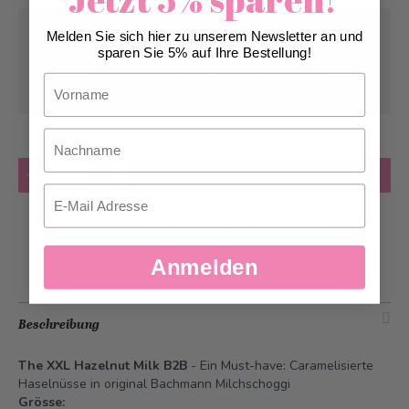
Abholung ab
Donnerstag, 20.08.2026
Melden Sie sich hier zu unserem Newsletter an und
sparen Sie 5% auf Ihre Bestellung!
Kann frühstens ab
Samstag, 22.08.2026
Vorname
geliefert werden
Nachname
Anzahl
in den Warenkorb
Email
Zur Wunschliste hinzufügen
Anmelden
Beschreibung
The XXL Hazelnut Milk B2B
- Ein Must-have: Caramelisierte
Haselnüsse in original Bachmann Milchschoggi
Grösse: