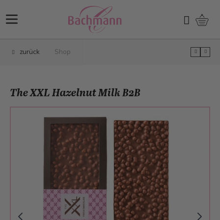
Direkt zum Inhalt
Ware
Suchen
zurück
Shop
The XXL Hazelnut Milk B2B
Main image
Click to view image in fullscreen