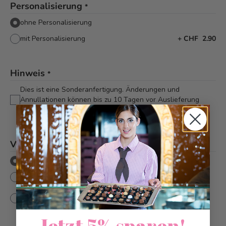
Personalisierung
*
ohne Personalisierung
mit Personalisierung
+
CHF 2.90
Hinweis
*
Dies ist eine Sonderanfertigung. Änderungen und
Annullationen können bis zu 10 Tagen vor Auslieferung
berücksichtigt werden
Versandart
*
Abholung/Lieferung
Postversand (Versand an einen Adresse)
Einzelpostversand (A-Post Versand CH an diverse
+
CHF
Adressen)
8.90
Jetzt 5% sparen!