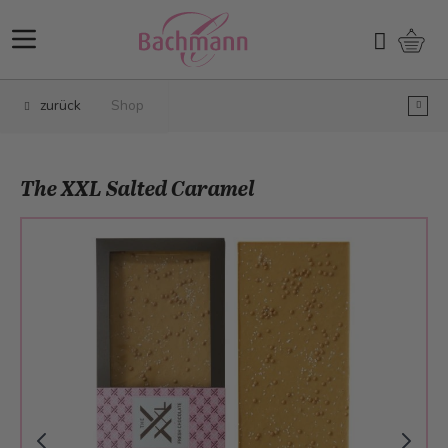
Direkt zum Inhalt
Ware
Suchen
zurück
Shop
The XXL Salted Caramel
Main image
Click to view image in fullscreen