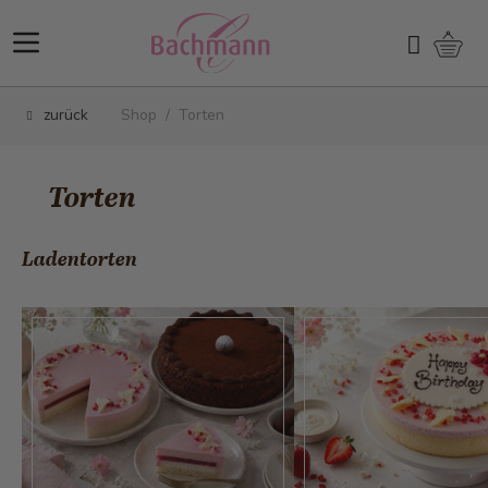
Direkt zum Inhalt
Ware
Suchen
zurück
Shop
/
Torten
Torten
Ladentorten