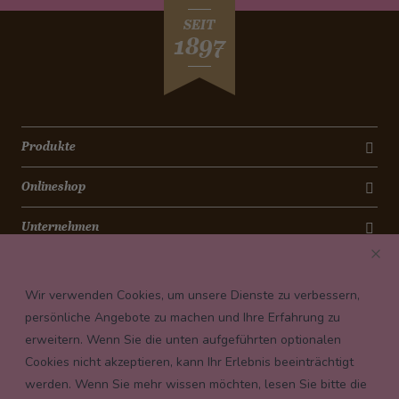
SEIT
1897
Produkte
Onlineshop
Unternehmen
Kontakt
Wir verwenden Cookies, um unsere Dienste zu verbessern,
Newsletter
persönliche Angebote zu machen und Ihre Erfahrung zu
erweitern. Wenn Sie die unten aufgeführten optionalen
Payment conditions
Cookies nicht akzeptieren, kann Ihr Erlebnis beeinträchtigt
werden. Wenn Sie mehr wissen möchten, lesen Sie bitte die