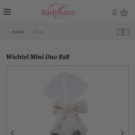
Direkt zum Inhalt
Ware
Suchen
zurück
Shop
Wichtel Mini Duo B2B
Main image
Click to view image in fullscreen