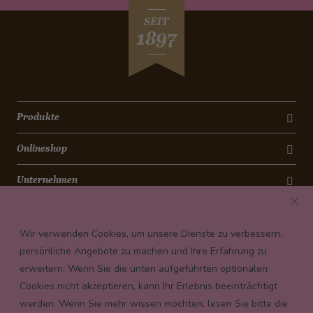
SEIT
1897
Produkte
Onlineshop
Unternehmen
Kontakt
Wir verwenden Cookies, um unsere Dienste zu verbessern,
Newsletter
persönliche Angebote zu machen und Ihre Erfahrung zu
erweitern. Wenn Sie die unten aufgeführten optionalen
Payment conditions
Cookies nicht akzeptieren, kann Ihr Erlebnis beeinträchtigt
werden. Wenn Sie mehr wissen möchten, lesen Sie bitte die