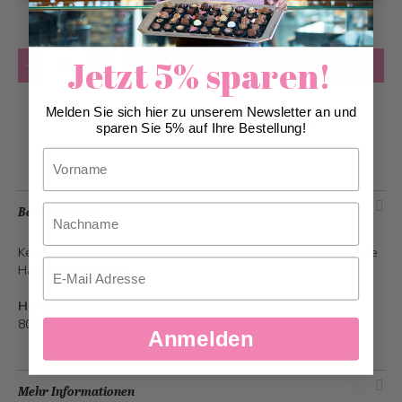
Anzahl
Jetzt 5% sparen!
in den Warenkorb
Melden Sie sich hier zu unserem Newsletter an und
Zur Wunschliste hinzufügen
sparen Sie 5% auf Ihre Bestellung!
Vorname
Nachname
Beschreibung
Kerzengebrauch: Bei unsach- gemässer Handhabung wird jede
Email
Haftung abgelehnt.
Höhe
80 mm
Anmelden
Mehr Informationen