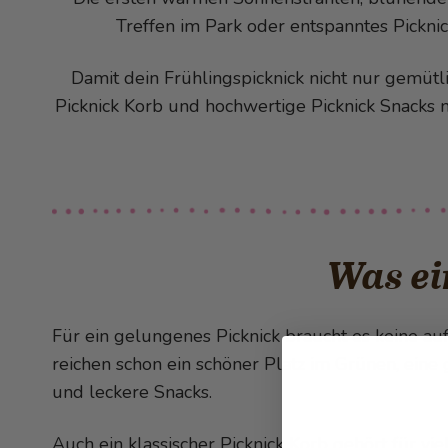
Treffen im Park oder entspanntes Pickni
Damit dein Frühlingspicknick nicht nur gemütlic
Picknick Korb und hochwertige Picknick Snacks n
Was ei
Für ein gelungenes Picknick braucht es keine a
reichen schon ein schöner Platz im Grünen, eine
und leckere Snacks.
Auch ein klassischer Picknick Korb gehört für vie