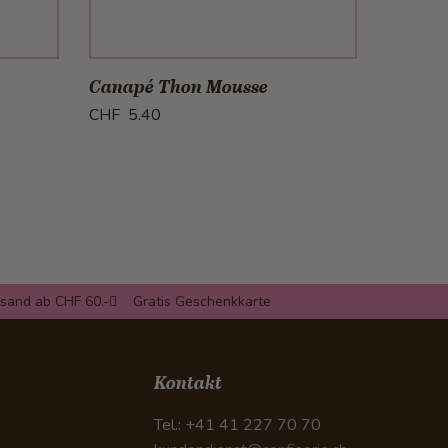
b
in den Warenkorb
Canapé Thon Mousse
Canapé
CHF 5.40
CHF 5.
rsand ab CHF 60.-
Gratis Geschenkkarte
n
Kontakt
Tel.: +41 41 227 70 70