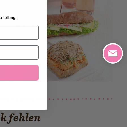
stellung!
k fehlen