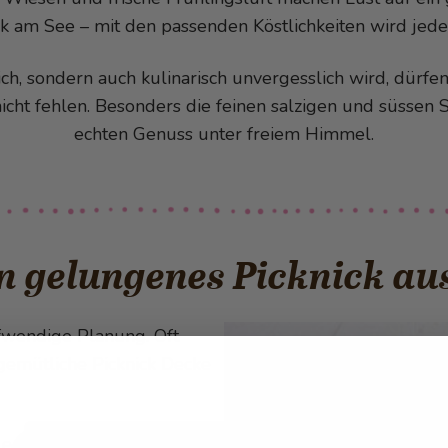
ck am See – mit den passenden Köstlichkeiten wird jed
h, sondern auch kulinarisch unvergesslich wird, dürfen 
icht fehlen. Besonders die feinen salzigen und süssen 
echten Genuss unter freiem Himmel.
n gelungenes Picknick a
ufwendige Planung. Oft
 gemütliche Picknick Decke
le einfach dazu. Gefüllt mit