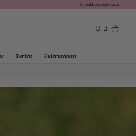
Kontakt
Jobs
Standorte
Warenko
My Wishlist
Mein Konto
ke
Torten
Unternehmen