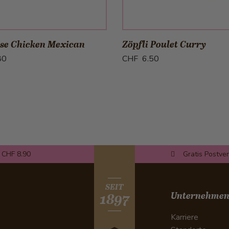
in den Warenkorb
in den Warenkor
sse Chicken Mexican
Zöpfli Poulet Curry
80
CHF 6.50
 CHF 8.90
Gratis Postve
SEIT
Unternehme
1897
Karriere