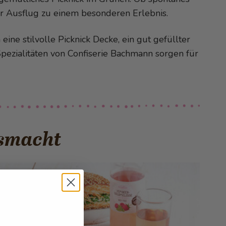
er Ausflug zu einem besonderen Erlebnis.
eine stilvolle Picknick Decke, ein gut gefüllter
Spezialitäten von Confiserie Bachmann sorgen für
usmacht