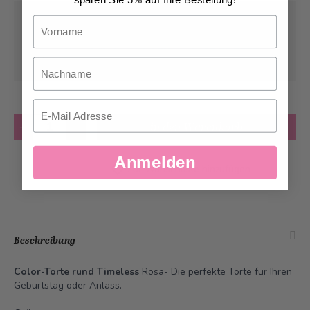
Abholung ab
Mittwoch, 12.08.2026
Vorname
Kann frühstens ab
Mittwoch, 12.08.2026
Nachname
geliefert werden
Email
Anzahl
in den Warenkorb
Anmelden
Zur Wunschliste hinzufügen
Beschreibung
Color-Torte rund Timeless
Rosa- Die perfekte Torte für Ihren
Geburtstag oder Anlass.