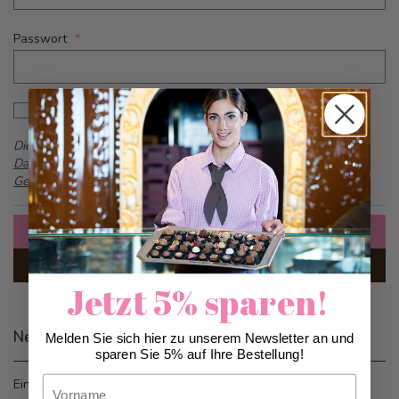
Passwort
Password hidden
Passwort anzeigen
Dieses Formular ist durch reCAPTCHA geschützt -
Google
Datenschutzbestimmungen
und
Allgemeine
Geschäftsbedingungen
Anmelden
Passwort vergessen?
Jetzt 5% sparen!
Neue Kunden
Melden Sie sich hier zu unserem Newsletter an und
sparen Sie 5% auf Ihre Bestellung!
Vorname
Ein Konto zu erstellen hat viele Vorteile: schneller zur Kasse