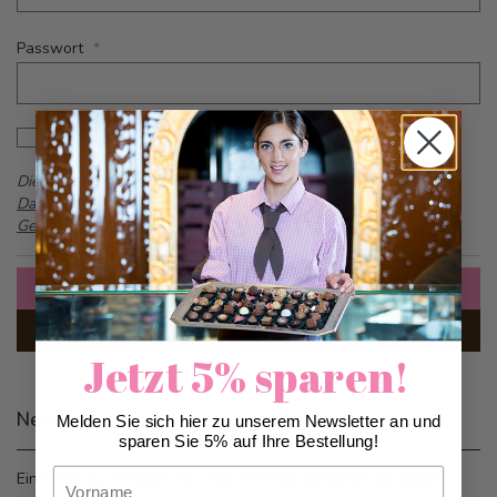
Passwort
Password hidden
Passwort anzeigen
Dieses Formular ist durch reCAPTCHA geschützt -
Google
Datenschutzbestimmungen
und
Allgemeine
Geschäftsbedingungen
Anmelden
Passwort vergessen?
Jetzt 5% sparen!
Neue Kunden
Melden Sie sich hier zu unserem Newsletter an und
sparen Sie 5% auf Ihre Bestellung!
Vorname
Ein Konto zu erstellen hat viele Vorteile: schneller zur Kasse