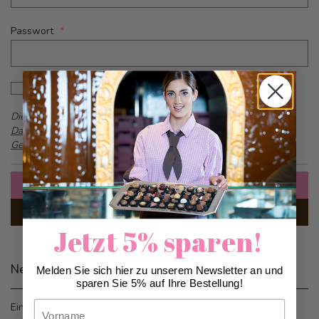
Passwort
Password hidden
Passwort anzeigen
Dieses Formular ist durch reCAPTCHA geschützt -
Google
Datenschutzbestimmungen
und
Allgemeine
Geschäftsbedingungen
Anmelden
Passwort vergessen?
Jetzt 5% sparen!
Neue Kunden
Melden Sie sich hier zu unserem Newsletter an und
sparen Sie 5% auf Ihre Bestellung!
Vorname
Ein Konto zu erstellen hat viele Vorteile: schneller zur Kasse