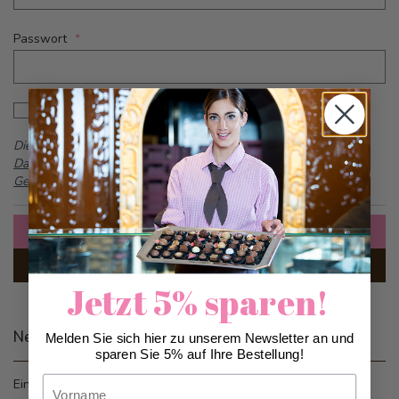
Passwort
Password hidden
Passwort anzeigen
Dieses Formular ist durch reCAPTCHA geschützt -
Google
Datenschutzbestimmungen
und
Allgemeine
Geschäftsbedingungen
Anmelden
Passwort vergessen?
Jetzt 5% sparen!
Neue Kunden
Melden Sie sich hier zu unserem Newsletter an und
sparen Sie 5% auf Ihre Bestellung!
Vorname
Ein Konto zu erstellen hat viele Vorteile: schneller zur Kasse