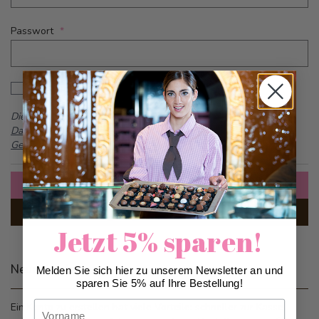
Passwort
Password hidden
Passwort anzeigen
Dieses Formular ist durch reCAPTCHA geschützt -
Google
Datenschutzbestimmungen
und
Allgemeine
Geschäftsbedingungen
Anmelden
Passwort vergessen?
Jetzt 5% sparen!
Neue Kunden
Melden Sie sich hier zu unserem Newsletter an und
sparen Sie 5% auf Ihre Bestellung!
Vorname
Ein Konto zu erstellen hat viele Vorteile: schneller zur Kasse