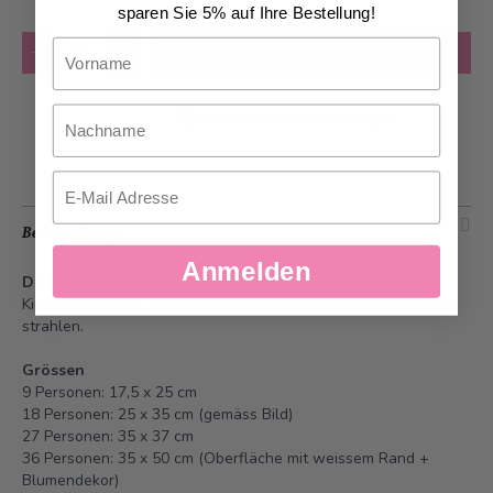
sparen Sie 5% auf Ihre Bestellung!
Anzahl
Vorname
in den Warenkorb
Nachname
Zur Wunschliste hinzufügen
Email
Beschreibung
Anmelden
Dinosaurier Fliptorte
- Die perfekte Torte für Ihren
Kindergeburtstag. Die Geburtstagstorte bringt jedes Kind zum
strahlen.
Grössen
9 Personen: 17,5 x 25 cm
18 Personen: 25 x 35 cm (gemäss Bild)
27 Personen: 35 x 37 cm
36 Personen: 35 x 50 cm (Oberfläche mit weissem Rand +
Blumendekor)