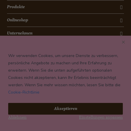
Produkte
Onlineshop
Unternehmen
Kontakt
Wir verwenden Cookies, um unsere Dienste zu verbessern,
Newsletter
persönliche Angebote zu machen und Ihre Erfahrung zu
erweitern. Wenn Sie die unten aufgeführten optionalen
Payment conditions
Cookies nicht akzeptieren, kann Ihr Erlebnis beeinträchtigt
werden. Wenn Sie mehr wissen möchten, lesen Sie bitte die
Cookie-Richtlinie
© 2026 Confiserie Bachmann, Luzern
Akzeptieren
Impressum
Ablehnen
Einstellungen anpassen
Datenschutz
AGB