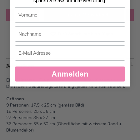
sparen Sie 5% auf Ihre Bestellung!
Vorname
Anzahl
in den Warenkorb
Nachname
Zur Wunschliste hinzufügen
Email
Beschreibung
Anmelden
Elsa Fliptorte
- Die perfekte Torte für Ihren Kindergeburtstag.
Die Frozen Geburtstagstorte bringt jedes Kind zum strahlen.
Grössen
9 Personen: 17,5 x 25 cm (gemäss Bild)
18 Personen: 25 x 35 cm
27 Personen: 35 x 37 cm
36 Personen: 35 x 50 cm (Oberfläche mit weissem Rand +
Blumendekor)