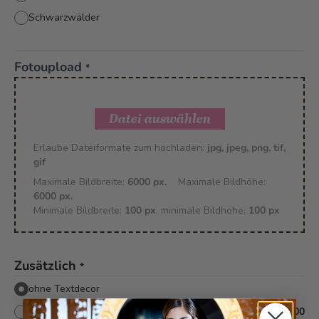
Schwarzwälder
Fotoupload
*
Datei auswählen
Erlaube Dateiformate zum hochladen:
jpg, jpeg, png, tif,
gif
Maximale Bildbreite:
6000 px.
Maximale Bildhöhe:
6000 px.
Minimale Bildbreite:
100 px
, minimale Bildhöhe:
100 px
Zusätzlich
*
ohne Textdecor
mit Textdecor
+
CHF 8.00