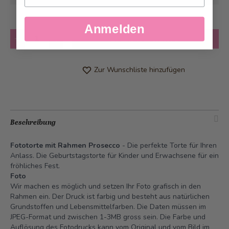
Anmelden
Anzahl
in den Warenkorb
Zur Wunschliste hinzufügen
Beschreibung
Fototorte mit Rahmen Prosecco
- Die perfekte Torte für Ihren
Anlass. Die Geburtstagstorte für Kinder und Erwachsene für ein
fröhliches Fest.
Foto
Wir machen es möglich und setzen Ihr Foto grafisch in den
Rahmen ein. Der Druck ist farbig und besteht aus natürlichen
Grundstoffen und Lebensmittelfarben. Die Daten müssen im
JPEG-Format und zwischen 1-3MB gross sein. Die Farbe und
Auflösung des Fotodrucks kann vom Original und vom Bild im