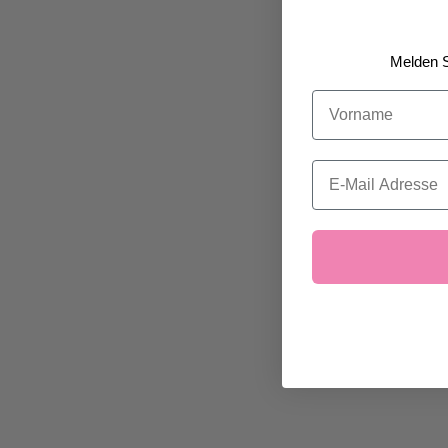
Melden S
Vorname
Email