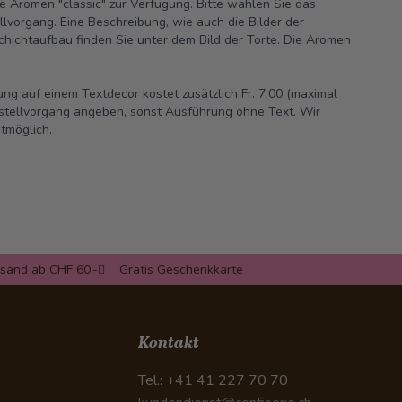
ie Aromen "classic" zur Verfügung. Bitte wählen Sie das
vorgang. Eine Beschreibung, wie auch die Bilder der
hichtaufbau finden Sie unter dem Bild der Torte.
Die Aromen
ng auf einem Textdecor kostet zusätzlich Fr. 7.00 (maximal
Bestellvorgang angeben, sonst Ausführung ohne Text. Wir
tmöglich.
rsand ab CHF 60.-
Gratis Geschenkkarte
n
Kontakt
Tel.: +41 41 227 70 70