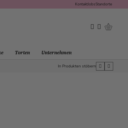
Kontakt
Jobs
Standorte
Warenko
My Wishlist
Mein Konto
ke
Torten
Unternehmen
In Produkten stöbern