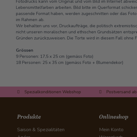
Fotodrucks kann vom Original und vom Bild im Internet abweic
Lebensmittelfarben arbeiten. Bild bitte im Querformat schicken
passende Format haben, werden zugeschnitten oder das Foto 
im Rahmen ab.
Wir behalten uns vor, Druckaufträge, die politisch extremisti
nicht unseren moralischen und ethischen Grundsätzen entsp
Gründen zurückzuweisen. Die Torte wird in diesem Fall ohne F
Grössen
9 Personen: 17,5 x 25 cm (gemäss Foto)
18 Personen: 25 x 35 cm (gemäss Foto + Blumendekor)
Spezialkonditionen Webshop
Postversand ab
Produkte
Onlineshop
Saison & Spezialitäten
Mein Konto