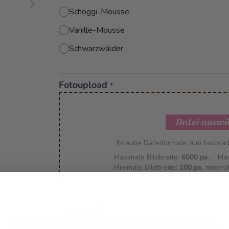
Schoggi-Mousse
Vanille-Mousse
Schwarzwälder
Fotoupload
*
Datei ausw
Erlaube Dateiformate zum hochla
Maximale Bildbreite:
6000 px.
Max
Minimale Bildbreite:
100 px
, minima
Zusätzlich
*
ohne Textdecor