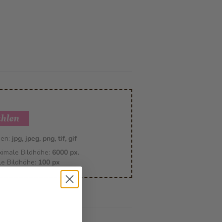
ählen
den:
jpg, jpeg, png, tif, gif
imale Bildhöhe:
6000 px.
le Bildhöhe:
100 px