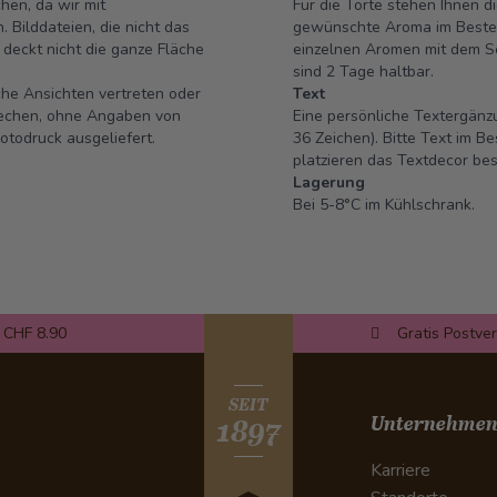
hen, da wir mit
Für die Torte stehen Ihnen d
. Bilddateien, die nicht das
gewünschte Aroma im Bestell
deckt nicht die ganze Fläche
einzelnen Aromen mit dem Sc
sind 2 Tage haltbar.
sche Ansichten vertreten oder
Text
rechen, ohne Angaben von
Eine persönliche Textergänzu
otodruck ausgeliefert.
36 Zeichen). Bitte Text im 
platzieren das Textdecor bes
Lagerung
Bei 5-8°C im Kühlschrank.
 CHF 8.90
Gratis Postve
SEIT
Unternehme
1897
Karriere