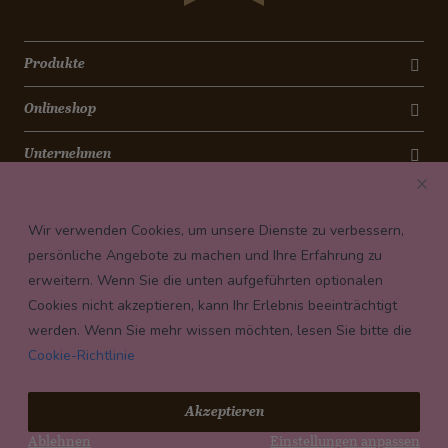
Produkte
Onlineshop
Unternehmen
Kontakt
Wir verwenden Cookies, um unsere Dienste zu verbessern,
Newsletter
persönliche Angebote zu machen und Ihre Erfahrung zu
erweitern. Wenn Sie die unten aufgeführten optionalen
Payment conditions
Cookies nicht akzeptieren, kann Ihr Erlebnis beeinträchtigt
werden. Wenn Sie mehr wissen möchten, lesen Sie bitte die
Cookie-Richtlinie
© 2026 Confiserie Bachmann, Luzern
Akzeptieren
Impressum
Ablehnen
Einstellungen anpassen