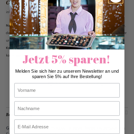
CHF 3.70
inkl. 2.6% MwSt.
Nachhaltige Schokolade:
Geniesse unsere hochwertigen Schokoladenprodukte,
die mit Verantwortung und Nachhaltigkeit hergestellt werden.
Erfahre mehr über
unsere nachhaltige Schokoladenproduktion.
Kostenloser Versand: :
Ab einer Bestellung von CHF 60.00 profitierst du von
Jetzt 5% sparen!
kostenlosem Versand – ganz einfach und bequem!
Melden Sie sich hier zu unserem Newsletter an und
sparen Sie 5% auf Ihre Bestellung!
Zur Wunschliste hinzufügen
Vorname
Nachname
Beschreibung
Email
Give-Away Easter Milch-Nuss
- Kleiner, feiner Osterhase aus