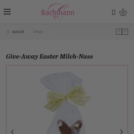
Direkt zum Inhalt
Ware
Suchen
zurück
Shop
Give-Away Easter Milch-Nuss
Main image
Click to view image in fullscreen