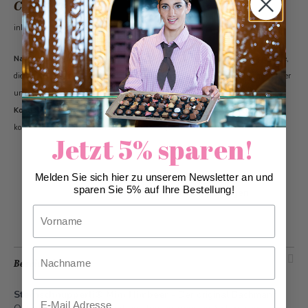
CHF 3.70
inkl. 2.6% MwSt.
Nachhaltige Schokolade:
Geniesse unsere hochwertigen Schokoladenprodukte,
die mit Verantwortung und Nachhaltigkeit hergestellt werden.
Erfahre mehr über
unsere nachhaltige Schokoladenproduktion.
Kostenloser Versand: :
Ab einer Bestellung von CHF 60.00 profitierst du von
kostenlosem Versand – ganz einfach und bequem!
Jetzt 5% sparen!
Melden Sie sich hier zu unserem Newsletter an und
sparen Sie 5% auf Ihre Bestellung!
Zur Wunschliste hinzufügen
Vorname
Nachname
Beschreibung
Sternschnupperli® Mini Himbeer
- Der original Bachmann
Email