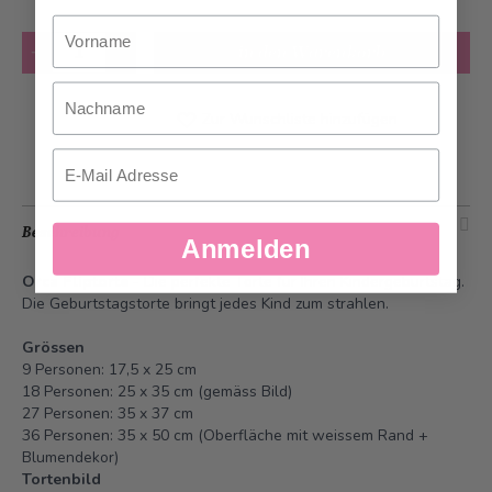
Vorname
Anzahl
in den Warenkorb
Nachname
Zur Wunschliste hinzufügen
Email
Beschreibung
Anmelden
Orca Fliptorte
- Die perfekte Torte für Ihren Kindergeburtstag.
Die Geburtstagstorte bringt jedes Kind zum strahlen.
Grössen
9 Personen: 17,5 x 25 cm
18 Personen: 25 x 35 cm (gemäss Bild)
27 Personen: 35 x 37 cm
36 Personen: 35 x 50 cm (Oberfläche mit weissem Rand +
Blumendekor)
Tortenbild