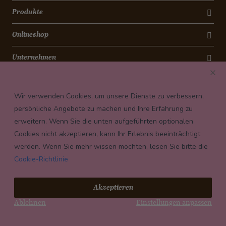
Produkte
Onlineshop
Unternehmen
Kontakt
Wir verwenden Cookies, um unsere Dienste zu verbessern,
Newsletter
persönliche Angebote zu machen und Ihre Erfahrung zu
erweitern. Wenn Sie die unten aufgeführten optionalen
Payment conditions
Cookies nicht akzeptieren, kann Ihr Erlebnis beeinträchtigt
werden. Wenn Sie mehr wissen möchten, lesen Sie bitte die
Cookie-Richtlinie
© 2026 Confiserie Bachmann, Luzern
Akzeptieren
Impressum
Ablehnen
Einstellungen anpassen
Datenschutz
AGB