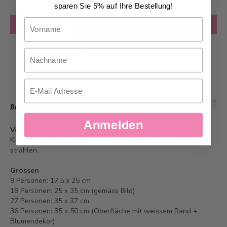
sparen Sie 5% auf Ihre Bestellung!
Anzahl
Vorname
in den Warenkorb
Nachname
Zur Wunschliste hinzufügen
Email
Beschreibung
Anmelden
Vespa Fliptorte
- Die perfekte Torte für Ihren
Kindergeburtstag. Die Geburtstagstorte bringt jedes Kind zum
strahlen.
Grössen
9 Personen: 17,5 x 25 cm
18 Personen: 25 x 35 cm (gemäss Bild)
27 Personen: 35 x 37 cm
36 Personen: 35 x 50 cm (Oberfläche mit weissem Rand +
Blumendekor)