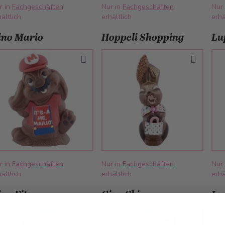
r in
Fachgeschäften
Nur in
Fachgeschäften
Nur
ältlich
erhältlich
erhä
ino Mario
Hoppeli Shopping
Lu
r in
Fachgeschäften
Nur in
Fachgeschäften
Nur
ältlich
erhältlich
erhä
ino Fitness
Gino Ski
Lu