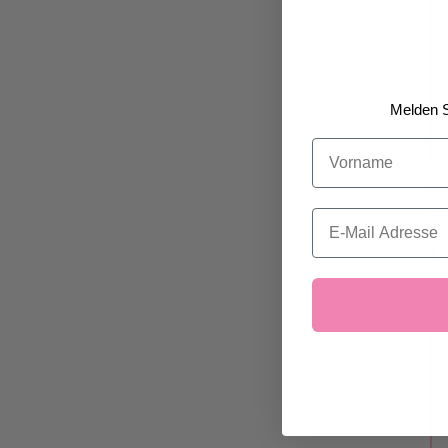
Melden S
Vorname
Nu
erh
Email
L