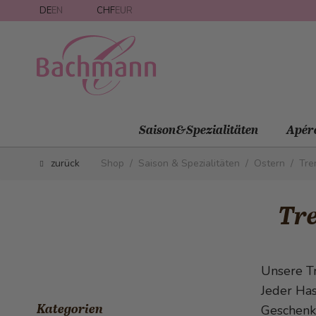
Direkt zum Inhalt
DE
EN
CHF
EUR
Saison&Spezialitäten
Apér
zurück
Shop
/
Saison & Spezialitäten
/
Ostern
/
Tre
Tr
Unsere Tr
Jeder Has
Kategorien
Geschenk