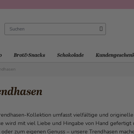
o
Brot&Snacks
Schokolade
Kundengeschen
ndhasen
endhasen
endhasen-Kollektion umfasst vielfältige und originelle
e wird mit viel Liebe und Hingabe von Hand gefertigt u
 oder zum eigenen Genuss – unsere Trendhasen machen