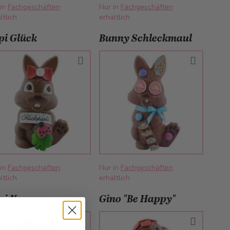
 in
Fachgeschäften
Nur in
Fachgeschäften
ltlich
erhältlich
pi Glück
Bunny Schleckmaul
 in
Fachgeschäften
Nur in
Fachgeschäften
ltlich
erhältlich
pi Knusper
Gino "Be Happy"