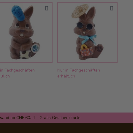
 in
Fachgeschäften
Nur in
Fachgeschäften
ltlich
erhältlich
rsand ab CHF 60.-
Gratis Geschenkkarte