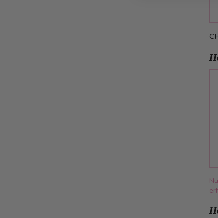
C
H
Nu
erh
H