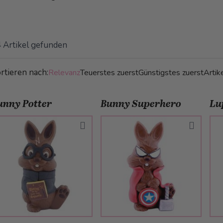
4
Artikel gefunden
rtieren nach:
Relevanz
Teuerstes zuerst
Günstigstes zuerst
Arti
unny Potter
Bunny Superhero
Lu