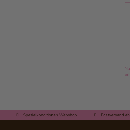
Nu
erh
Spezialkonditionen Webshop
Postversand ab