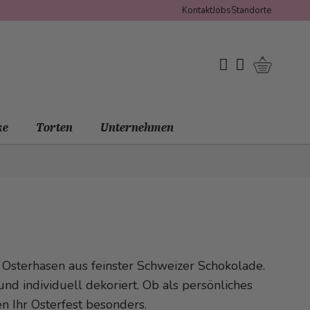
Kontakt
Jobs
Standorte
Warenko
My Wishlist
Mein Konto
ke
Torten
Unternehmen
 Osterhasen aus feinster Schweizer Schokolade.
nd individuell dekoriert.
Ob als persönliches
 Ihr Osterfest besonders.