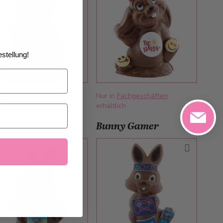
stellung!
 in
Fachgeschäften
Nur in
Fachgeschäften
ltlich
erhältlich
pi Kids
Bunny Gamer