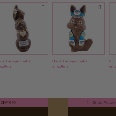
r in
Fachgeschäften
Nur in
Fachgeschäften
Nur
ältlich
erhältlich
erhä
 CHF 8.90
Gratis Postve