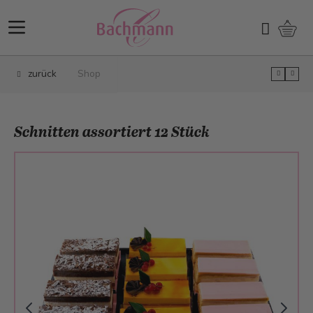
Direkt zum Inhalt
Ware
Suchen
zurück
Shop
Schnitten assortiert 12 Stück
Main image
Click to view image in fullscreen