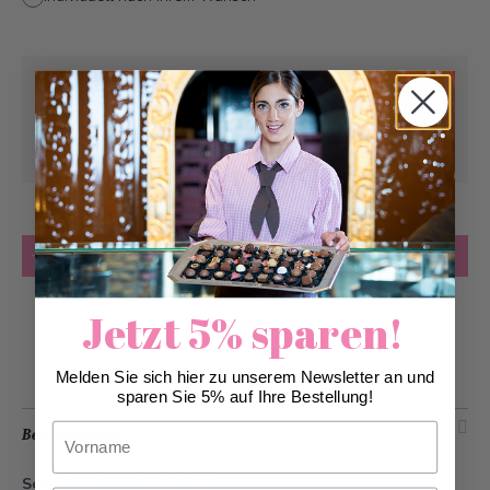
Abholung ab
Sonntag, 09.08.2026
Kann frühstens ab
Montag, 10.08.2026
geliefert werden
Anzahl
in den Warenkorb
Jetzt 5% sparen!
Zur Wunschliste hinzufügen
Melden Sie sich hier zu unserem Newsletter an und
sparen Sie 5% auf Ihre Bestellung!
Vorname
Beschreibung
Schnitten Assortiert 12 Stück