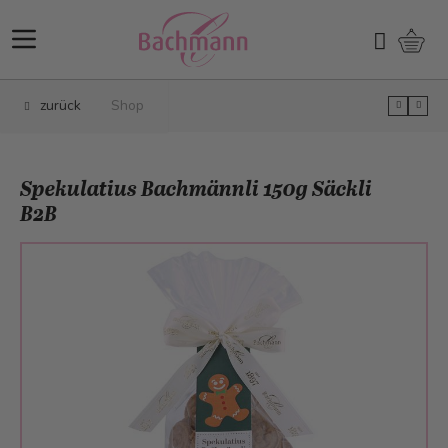
Direkt zum Inhalt
Ware
Suchen
zurück
Shop
Spekulatius Bachmännli 150g Säckli
B2B
Main image
Click to view image in fullscreen