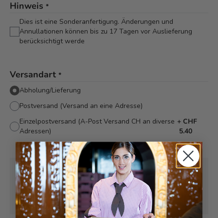
Hinweis
*
Dies ist eine Sonderanfertigung. Änderungen und
Annullationen können bis zu 17 Tagen vor Auslieferung
berücksichtigt werde
Versandart
*
Abholung/Lieferung
Postversand (Versand an eine Adresse)
Einzelpostversand (A-Post Versand CH an diverse
+
CHF
Adressen)
5.40
Abholung ab
Dienstag, 10.11.2026
Kann frühstens ab
Dienstag, 10.11.2026
geliefert werden