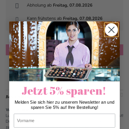
Abholung ab
Freitag, 07.08.2026
Kann frühstens ab
Freitag, 07.08.2026
geliefert werden
Anzahl
in den Warenkorb
Zur Wunschliste hinzufügen
Jetzt 5% sparen!
Beschreibung
Melden Sie sich hier zu unserem Newsletter an und
sparen Sie 5% auf Ihre Bestellung!
Wasserturmstein© 2er
- Das kulinarische Wahrzeichen von
Luzern. Geniessen Sie ein Stück unwiderstehlicher Pralinékunst!
Vorname
Die handgefertigte Spezialität mit edler Kirschwasserfüllung,
zartem Génoisebiscuit und Gianduja ist mit Schweizer