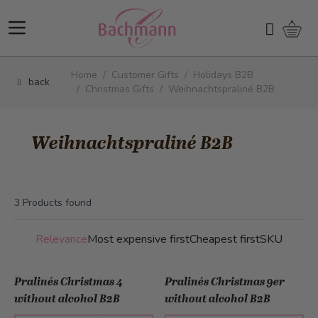
Skip to Content
Shopp
Search
Home
/
Customer Gifts
/
Holidays B2B
back
/
Christmas Gifts
/
Weihnachtspraliné B2B
Weihnachtspraliné B2B
3
Products found
Relevance
Most expensive first
Cheapest first
SKU
Pralinés Christmas 4
Pralinés Christmas 9er
without alcohol B2B
without alcohol B2B