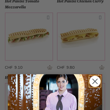
Hot Panini Tomato
Hot Panini Chicken Curry
Mozzarella
CHF 9.10
CHF 9.80
Hot Panini Hawaii
Hot Panini Ham Cheese