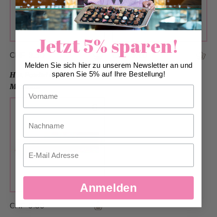
Jetzt 5% sparen!
CHF 9.30
CHF 9.10
Melden Sie sich hier zu unserem Newsletter an und
sparen Sie 5% auf Ihre Bestellung!
Hot Panini Chicken
Mexican
Vorname
Nachname
Email
Anmelden
CHF 9.80