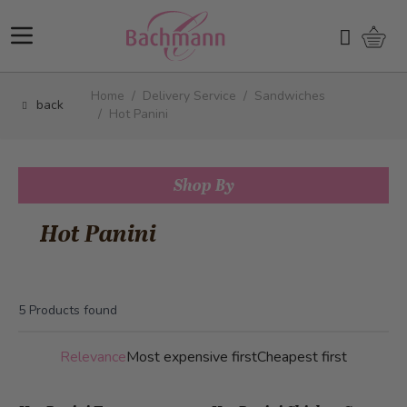
Skip to Content
Shopp
Search
Home
/
Delivery Service
/
Sandwiches
back
/
Hot Panini
Shop By
Hot Panini
5
Products found
Relevance
Most expensive first
Cheapest first