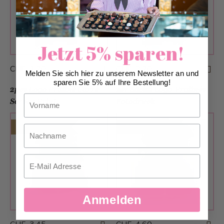
Jetzt 5% sparen!
CHF 1.70
CHF 2.20
Melden Sie sich hier zu unserem Newsletter an und
sparen Sie 5% auf Ihre Bestellung!
2pcs Logo Praliné Carré
2er Säckli Logo-Pralinés
Vorname
Screen Print
Fotodruck
From 600 pieces
From 250 pieces
Nachname
Email
Anmelden