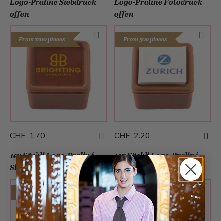
Logo-Praliné Siebdruck
Logo-Praliné Fotodruck
offen
offen
From 1200 pieces
From 500 pieces
CHF 1.70
CHF 2.20
1er Säckli Logo-Praliné
1er Säckli Logo-Praliné
Siebdruck
Fotodruck
From 1200 pieces
From 500 pieces