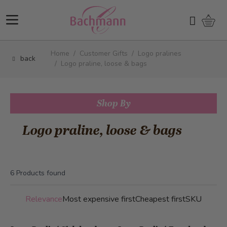
Skip to Content
Shopp
Search
Home
/
Customer Gifts
/
Logo pralines
back
/
Logo praline, loose & bags
Shop By
Logo praline, loose & bags
6
Products found
Relevance
Most expensive first
Cheapest first
SKU