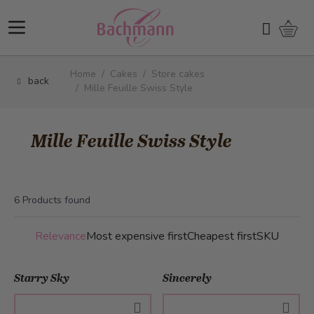
Skip to Content
Shopp
Search
Home
/
Cakes
/
Store cakes
back
/
Mille Feuille Swiss Style
Mille Feuille Swiss Style
6
Products found
Relevance
Most expensive first
Cheapest first
SKU
Starry Sky
Sincerely