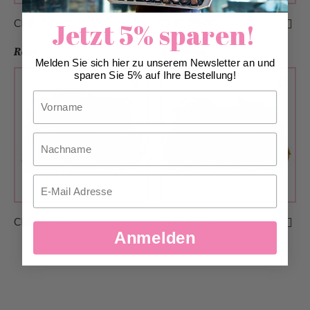
CHF 77.00
CHF 79.00
Jetzt 5% sparen!
Rose
Birthday
Melden Sie sich hier zu unserem Newsletter an und
sparen Sie 5% auf Ihre Bestellung!
Vorname
Nachname
Email
CHF 82.00
CHF 77.00
Anmelden