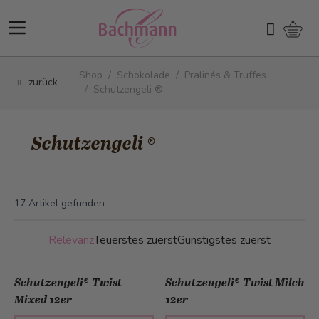
Direkt zum Inhalt
Ware
Suchen
Shop
/
Schokolade
/
Pralinés & Truffes
zurück
/
Schutzengeli ®
Schutzengeli ®
17
Artikel gefunden
Relevanz
Teuerstes zuerst
Günstigstes zuerst
Schutzengeli®-Twist
Schutzengeli®-Twist Milch
Mixed 12er
12er