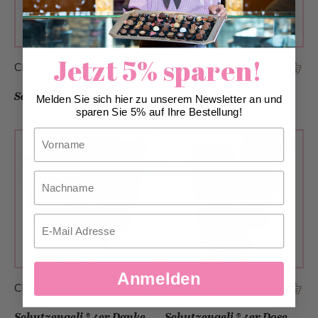
Jetzt 5% sparen!
CHF 14.50
CHF 14.50
Schutzengeli® Mixed 8er
Schutzengeli ® 4er
Melden Sie sich hier zu unserem Newsletter an und
sparen Sie 5% auf Ihre Bestellung!
Summer
Vorname
Nachname
Email
Anmelden
CHF 14.50
CHF 8.90
Schutzengeli ® 4er Danke
Schutzengeli ® 4er Dose