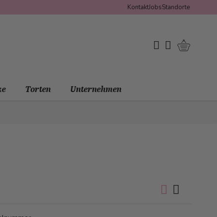
Kontakt
Jobs
Standorte
Warenko
My Wishlist
Mein Konto
ke
Torten
Unternehmen