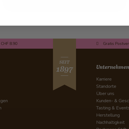
 CHF 8.90
Gratis Postve
SEIT
Unternehme
1897
Karriere
Standorte
Über uns
ngen
Kunden- & Gesc
n
Tasting & Event
Herstellung
Nachhaltigkeit