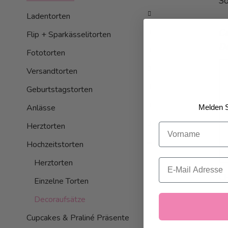
So
Ladentorten
C
Flip + Sparkässelitorten
D
Fototorten
Versandtorten
Geburtstagstorten
Anlässe
Melden S
Herztorten
Vorname
Hochzeitstorten
Email
Herztorten
C
Einzelne Torten
Decoraufsätze
Cupcakes & Praliné Präsente