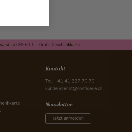
rsand ab CHF 60.-
Gratis Geschenkkarte
n
Kontakt
Tel.: +41 41 227 70 70
kundendienst@confiserie.ch
henkkarte
Newsletter
s
Jetzt anmelden