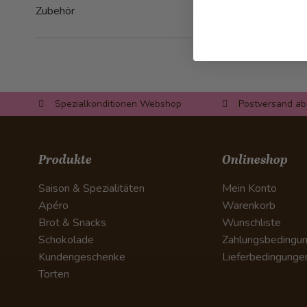
Zubehör
Spezialkonditionen Webshop
Postversand ab
Produkte
Onlineshop
Saison & Spezialitäten
Mein Konto
Apéro
Warenkorb
Brot & Snacks
Wunschliste
Schokolade
Zahlungsbedingu
Kundengeschenke
Lieferbedingunge
Torten