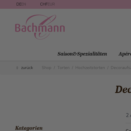
Direkt zum Inhalt
DE
EN
CHF
EUR
Saison&Spezialitäten
Apér
zurück
Shop
/
Torten
/
Hochzeitstorten
/
Decoraufs
De
2
Kategorien