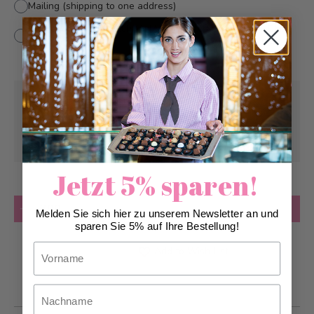
Mailing (shipping to one address)
Individual mail dispatch (A-Mail dispatch CH to
+
CHF
various addresses)
5.40
Pick-up from
Thursday, 09/24/2026
Can be delivered from
Saturday, 09/26/2026
at the earliest
Jetzt 5% sparen!
Quantity
Add to Cart
Melden Sie sich hier zu unserem Newsletter an und
sparen Sie 5% auf Ihre Bestellung!
Vorname
Add to Wish List
Nachname