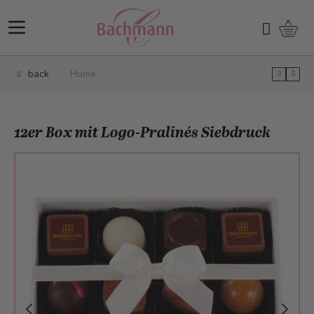
Skip to Content
Shopp
Search
back
Home
12er Box mit Logo-Pralinés Siebdruck
Main image
Click to view image in fullscreen