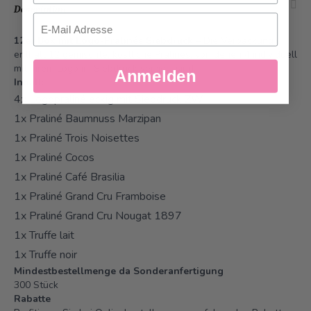
Description
Email
12er Box mit Logo-Pralinés Siebdruck
– Die Verpackung
enthält 12 gemischte, köstliche Pralinés, von denen 4 individuell
mit Ihrem Logo im Siebdruck verziert sind.
Anmelden
Inhalt:
4x Logopraliné eckig mit Siebdruck ZW
1x Praliné Baumnuss Marzipan
1x Praliné Trois Noisettes
1x Praliné Cocos
1x Praliné Café Brasilia
1x Praliné Grand Cru Framboise
1x Praliné Grand Cru Nougat 1897
1x Truffe lait
1x Truffe noir
Mindestbestellmenge da Sonderanfertigung
300 Stück
Rabatte