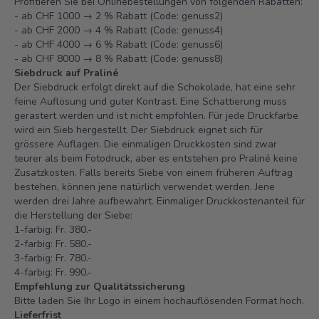
Profitieren Sie bei Onlinebestellungen von folgenden Rabatten:
- ab CHF 1000 → 2 % Rabatt (Code: genuss2)
- ab CHF 2000 → 4 % Rabatt (Code: genuss4)
- ab CHF 4000 → 6 % Rabatt (Code: genuss6)
- ab CHF 8000 → 8 % Rabatt (Code: genuss8)
Siebdruck auf Praliné
Der Siebdruck erfolgt direkt auf die Schokolade, hat eine sehr
feine Auflösung und guter Kontrast. Eine Schattierung muss
gerastert werden und ist nicht empfohlen. Für jede Druckfarbe
wird ein Sieb hergestellt. Der Siebdruck eignet sich für
grössere Auflagen. Die einmaligen Druckkosten sind zwar
teurer als beim Fotodruck, aber es entstehen pro Praliné keine
Zusatzkosten. Falls bereits Siebe von einem früheren Auftrag
bestehen, können jene natürlich verwendet werden. Jene
werden drei Jahre aufbewahrt. Einmaliger Druckkostenanteil für
die Herstellung der Siebe:
1-farbig: Fr. 380.-
2-farbig: Fr. 580.-
3-farbig: Fr. 780.-
4-farbig: Fr. 990.-
Empfehlung zur Qualitätssicherung
Bitte laden Sie Ihr Logo in einem hochauflösenden Format hoch.
Lieferfrist