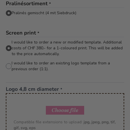
Pralinésortiment
*
Pralinés gemischt (4 mit Siebdruck)
Screen print
*
I would like to order a new or modified template. Additional
costs of CHF 380.- for a 1-coloured print. This will be added
to the price automatically.
I would like to order an existing logo template from a
previous order (1:1).
Logo 4,8 cm diameter
*
Choose file
Compatible file extensions to upload:
jpg, jpeg, png, tif,
gif, svg, eps