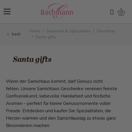
Skip to Content
Shopp
Search
Home
/
Seasonal & Specialities
/
Christmas
back
/
Santa gifts
Santa gifts
Wenn der Samichlaus kommt, darf Genuss nicht
fehlen. Unsere Samichlaus Geschenke vereinen feinste
Confiseriekunst, liebevolle Handarbeit und festliche
Aromen – perfekt für kleine Genussmomente voller
Freude. Entdecken und kaufen Sie Spezialitäten, die
Herzen wärmen und den
zu etwas ganz
Samichlaustag
Besonderem machen.