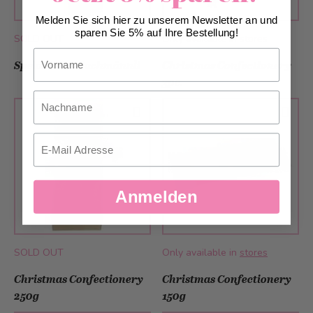
Melden Sie sich hier zu unserem Newsletter an und
sparen Sie 5% auf Ihre Bestellung!
SOLD OUT
Only available in
stores
Vorname
Spekulatius Bachmännli
Christmas Confectionery
3pc.
Nachname
Email
Anmelden
SOLD OUT
Only available in
stores
Christmas Confectionery
Christmas Confectionery
250g
150g