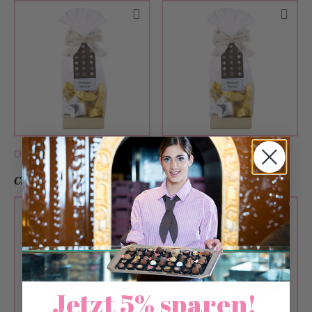
Only available in
stores
Only available in
stores
Christmas Pop
Stars Duo
Jetzt 5% sparen!