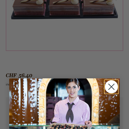
CHF 56.40
incl. VAT 2.6%
Pick-up from
Sunday, 08/09/2026
Can be delivered from
Monday, 08/10/2026
at the earliest