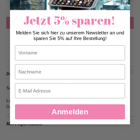
Jetzt 5% sparen!
Quantity
Add to Cart
Melden Sie sich hier zu unserem Newsletter an und
sparen Sie 5% auf Ihre Bestellung!
Add to Wish List
Vorname
Nachname
Description
Email
Schoggi Mousse Schnitten 12 Stück -
Für Gross und Klein
Lagerung
Bei 5-8°C im Kühlschrank.
Anmelden
More Information