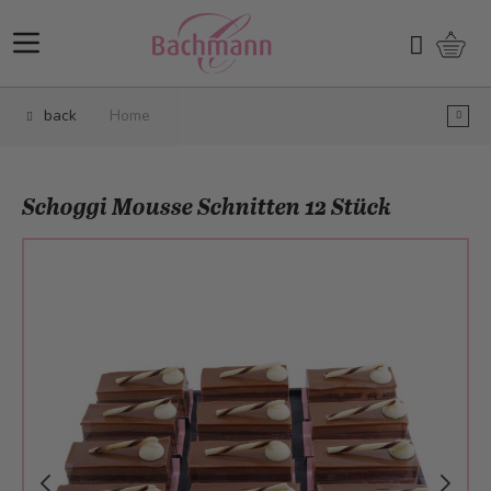
Skip to Content
Shopp
Search
back
Home
Schoggi Mousse Schnitten 12 Stück
Main image
Click to view image in fullscreen