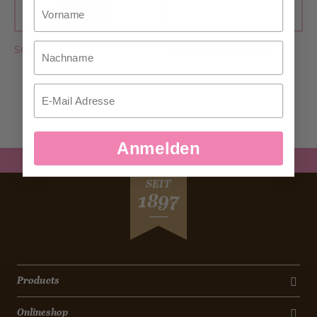
Vorname
Nachname
SOLD OUT
Only available in
stores
Email
Anmelden
SEIT
1897
Products
Onlineshop