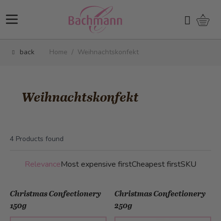
Skip to Content
Shopp
Search
back
Home
/
Weihnachtskonfekt
Weihnachtskonfekt
4
Products found
Relevance
Most expensive first
Cheapest first
SKU
Christmas Confectionery
Christmas Confectionery
150g
250g