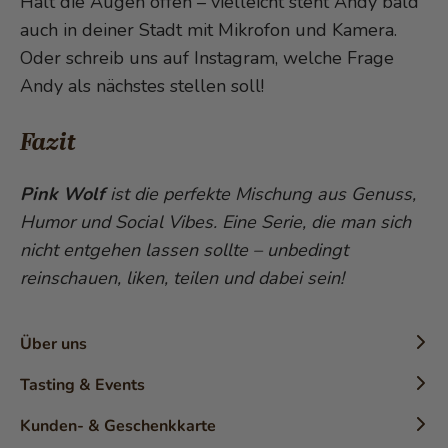
Halt die Augen offen – vielleicht steht Andy bald
auch in deiner Stadt mit Mikrofon und Kamera.
Oder schreib uns auf Instagram, welche Frage
Andy als nächstes stellen soll!
Fazit
Pink Wolf
ist die perfekte M
ischung aus Genuss,
Humor und Social Vibes. Eine Serie, die man sich
nicht entgehen lassen sollte – unbedingt
reinschauen, liken, teilen und dabei sein!
Über uns
Chronik
Tasting & Events
Geschichte
Konditor-Workshops
Kunden- & Geschenkkarte
Die Marke