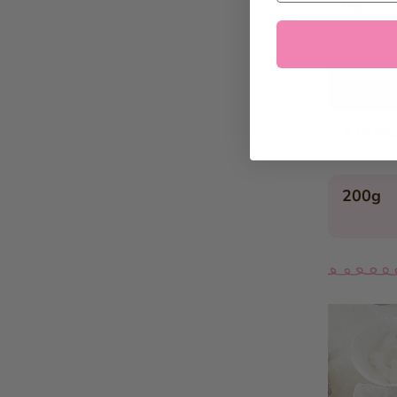
8g
Apfelrosen
Panettone-Dessert im Glas
Toast mit Schokoladefüllung
2
Aprikose im Hefesüssteig
Marroni-Parfait mit Zwetschgen
1 Pries
Es Öpfeli im Töpfli
Vanilleglace im Bananenbeet
200g
Rezepte Salzig
Paillasse Feige & Nuss
Paillasse Fleisch & Senf
Paillasse Kresse & Zucchetti
Butterzopf
Luzerner Chügeli-Pasteten
Grosis Hörnli-Auflauf
Orangen-Randen-Salat