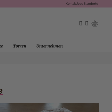
Kontakt
Jobs
Standorte
Warenko
My Wishlist
Mein Konto
ke
Torten
Unternehmen
e