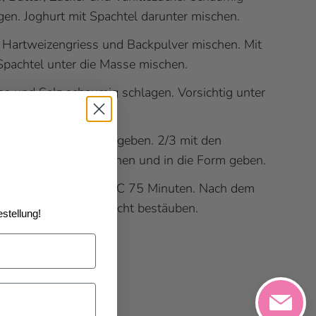
gen. Joghurt mit Spachtel darunter mischen.
 Hartweizengriess und Backpulver mischen. Mit
pachtel unter die Masse mischen.
ss und Salz schaumig schlagen. Vorsichtig unter
asse mischen.
er Masse in die Form geben. 2/3 mit den
eren vorsichtig mischen und in die Form geben.
n: Ofen Umluft 180°C 75 Minuten. Nach dem
n mit Puderzucker leicht bestäuben.
stellung!