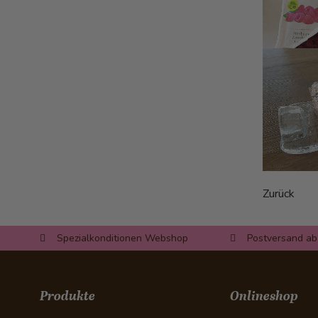
Pikante Gulaschsuppe
Safranreis mit Gemüse
Avocado-Bruschetta mit
Lachsrose
Bunter Wintersalat
Lachs mit Bohnensalat
Lauch-Täschli mit
Schinkenwürfeli
Pizza Calzone
Quinoa-Thon-Salat
Zurück
Chili-Geisskäse auf Salatbeet
Curry-Bananen-Suppe
Spezialkonditionen Webshop
Postversand ab
Triangel-Apéro-Chüechli
Ei im pikanten Gemüsebeet
Spicy Bohnen-Dip
Produkte
Onlineshop
Dorsch im Rohschinkenmantel