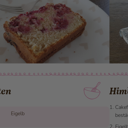
ten
Him
Cakef
Eigelb
bestä
Eigel