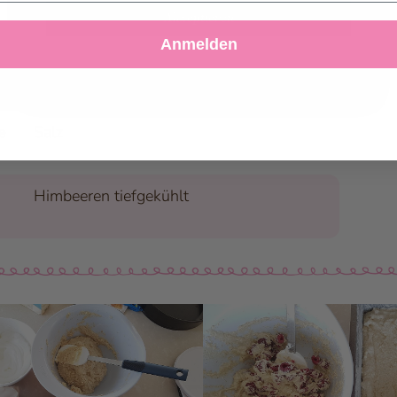
Backpulver
Akzeptieren
Anmelden
Ablehnen
Einstellungen anpassen
Eiweiss
e
Salz
Himbeeren tiefgekühlt