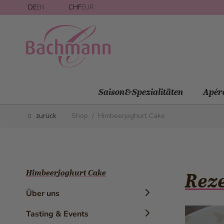
Direkt zum Inhalt
DE
EN
CHF
EUR
Saison&Spezialitäten
Apér
zurück
Shop
/
Himbeerjoghurt Cake
Himbeerjoghurt Cake
Reze
Über uns
Chronik
Tasting & Events