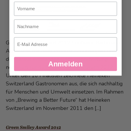
Vorname
Nachname
Email
Green Smiley Award 2012 Confiseur Bachmann
AG wurde mit dem Produkt Schutzengeli und
der daraus entstanden BAchmann-Stiftung
Anmelden
nominiert für den Green Smiley Award 2012.
Unter den 10 Finalisten zeichnete Heineken
Switzerland Gastronomen aus, die sich nachhaltig
für Menschen und Umwelt einsetzen. Im Rahmen
von „Brewing a Better Future“ hat Heineken
Switzerland im November 2011 den […]
Green Smiley Award 2012