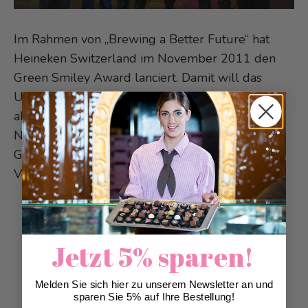
Im Rahmen von „Brewing a Better Future“ hat
Heineken Switzerland im November 2011 den
Green Smiley Award lanciert. Damit will das
Unternehmen ihre Kunden in der Gastronomie
aktiv in die unternehmerischen
Nachhaltigkeitsbestrebungen einbinden. Der
Galaabend fand am 29. März 2013 im Giardino
Verde in Uitikon Waldegg statt.
Jetzt 5% sparen!
Melden Sie sich hier zu unserem Newsletter an und
sparen Sie 5% auf Ihre Bestellung!