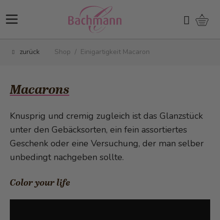
Direkt zum Inhalt
Ware
Suchen
zurück
Shop
/
Einigartigkeit Macaron
Macarons
Knusprig und cremig zugleich ist das Glanzstück
unter den Gebäcksorten, ein fein assortiertes
Geschenk oder eine Versuchung, der man selber
unbedingt nachgeben sollte.
Color your life