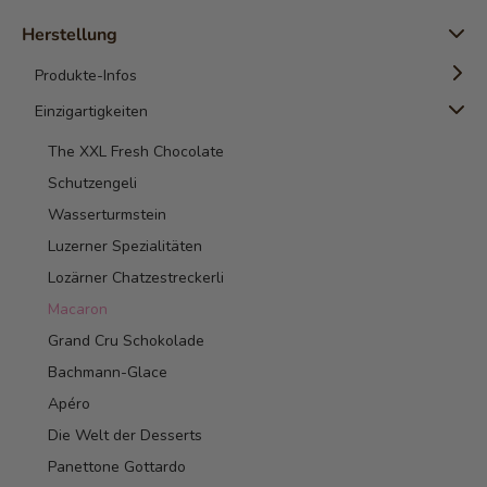
Die Marke
Tasting
Kundenkarten
Herstellung
Auszeichnungen
Detektiv Trail
Geschenkkarte
Prospekte
Produkte-Infos
Bester Arbeitsgeber
Presseberichte
Beliebteste Bäckerei-Confiserie der Schweiz
Einzigartigkeiten
Kaffee
Anerkennungspreis für den Tortenkonfigurator
Schokolade
The XXL Fresh Chocolate
Digital Economy Award-2019
Thé
Schutzengeli
Best of Swiss Web Award
Allergien
Wasserturmstein
Bosg-2019
Luzerner Spezialitäten
Gewinner Prix SVC 2014
Lozärner Chatzestreckerli
Entrepreneur Of The Year
Macaron
Beste Webseite
Grand Cru Schokolade
Weltmeisterin
Bachmann-Glace
Weltbeste Schokolade
Apéro
Auszeichnungen Bäckerei des Jahres
Die Welt der Desserts
Green Smiley Award 2012
Panettone Gottardo
Allergie Award