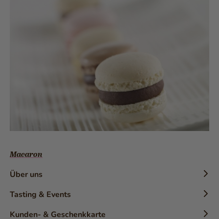
Macaron
Über uns
Chronik
Tasting & Events
Geschichte
Konditor-Workshops
Kunden- & Geschenkkarte