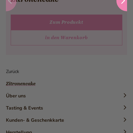
Zum Produckt
in den Warenkorb
Zurück
Zitronencake
Über uns
Chronik
Tasting & Events
Geschichte
Konditor-Workshops
Kunden- & Geschenkkarte
Die Marke
Tasting
Kundenkarten
Herstellung
Auszeichnungen