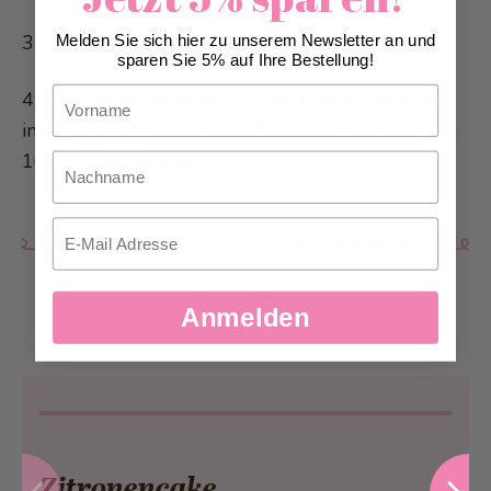
3. Den Teig in die vorbereitete Form füllen.
Melden Sie sich hier zu unserem Newsletter an und
sparen Sie 5% auf Ihre Bestellung!
Vorname
4. Die Cakeform auf dem Gitterrost in Auflage 1
in den vorgeheizten Backofen schieben. Heissluft
160° C, 60 Minuten.
Nachname
Email
Heading
Anmelden
Zitronencake