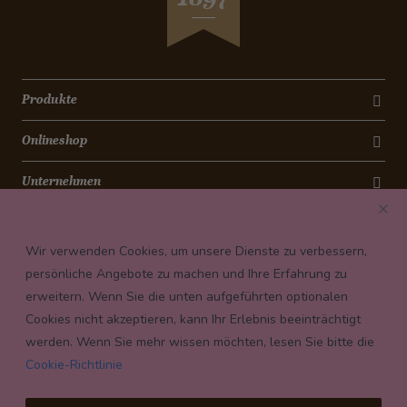
Wie entsteht ein Schoggihase ?
Cheesecake
Bananen-Cookies
Torta Antica Roma
Schokoladencrème
Produkte
Caramelköpfli
Onlineshop
Magenbrot
Grittibänz
Unternehmen
Christstollen
Kontakt
Spitzbuben
Wir verwenden Cookies, um unsere Dienste zu verbessern,
Mailänderli
Newsletter
persönliche Angebote zu machen und Ihre Erfahrung zu
Königskuchen
erweitern. Wenn Sie die unten aufgeführten optionalen
Payment conditions
Schokolade-Rhabarber-Muffins
Cookies nicht akzeptieren, kann Ihr Erlebnis beeinträchtigt
Pfannkuchen mit Granatapfel
werden. Wenn Sie mehr wissen möchten, lesen Sie bitte die
Apfelrosen
Cookie-Richtlinie
Panettone-Dessert im Glas