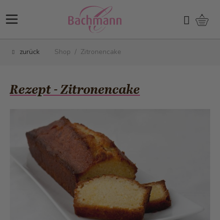
Direkt zum Inhalt
Ware
Suchen
zurück
Shop
/
Zitronencake
Rezept - Zitronencake